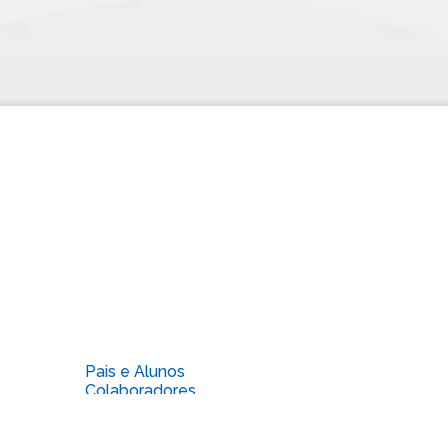
Pais e Alunos
Colaboradores
Escola de Música
School Profile
Núcleo de Memória