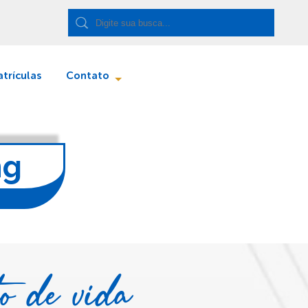
trículas
Contato
ng
to de vida