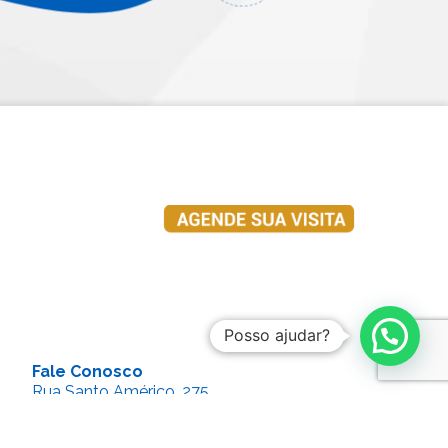
Posso ajudar?
Fale Conosco
Rua Santo Américo, 275
São Paulo | Cep: 05629-900
+55 (11) 4084-1888